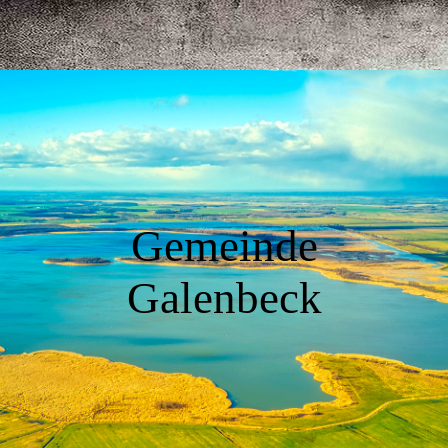
Gemeinde
Galenbeck