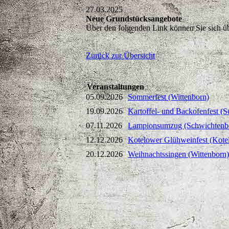
27.03.2025
Neue Grundstücksangebote
Über den folgenden Link können Sie sich üb
Zurück zur Übersicht
Veranstaltungen
05.09.2026
Sommerfest (Wittenborn)
19.09.2026
Kartoffel- und Backofenfest (
07.11.2026
Lampionsumzug (Schwichtenb
12.12.2026
Kotelower Glühweinfest (Kote
20.12.2026
Weihnachtssingen (Wittenborn)