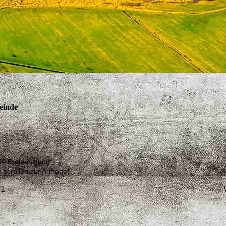
einde
15€ Endreinigung
 scrollen zur Anfrage)
 1