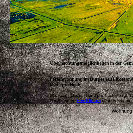
Übernachtungsmöglichkeiten in der Gem
Ferienwohnung im Bürgerhaus Kotelow
Miete pro Nacht:
50€ - zzgl. 10€ mit Hund pro Nacht - zzgl. 
Zur Buchung:
Hier Klicken
(Dort nach unten
Wohnung