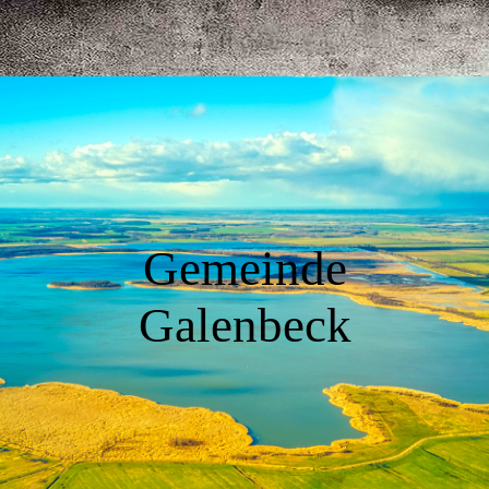
Gemeinde
Galenbeck